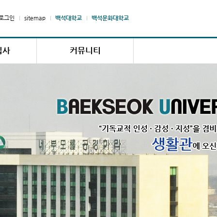
로그인
sitemap
백석대학교
백석문화대학교
입사
커뮤니티
내
공지사항
청
고장/수리접수
변경
자주하는 질문
납부확인
자료실
신청