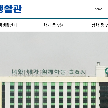
home
생생활안내
학기 중 입사
방학 중 
생활안내
입·퇴사안내
입·퇴사안
활관 생활수칙
신/편입생 입사신청
입사신
점/벌점 안내
입사신청
입사신청 
 우편물 수령안내
선발결과조회
고지서조회 / 
 및 편의시설
고지서조회 / 납부확인
입사포기
호실 선택
입사포기신청