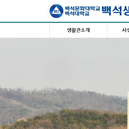
생활관소개
사
생활관장 인사말
설립목적 및 연혁
백석생
편의시설
상
시설 및 수용현황
택배 및
건물별 주소 및 연락처
복지
생활관 홍보영상