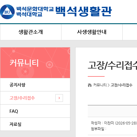
생활관소개
사생생활안내
생활관장 인사말
생활안내
설립목적 및 연혁
백석생활관 생활수칙
커뮤니티
고장/수리접
편의시설
상점/벌점 안내
시설 및 수용현황
택배 및 우편물 수령안내
공지사항
건물별 주소 및 연락처
복지 및 편의시설
커뮤니티 >
고장/수리접수
고
생활관 홍보영상
고장/수리접수
FAQ
작성자 : 이찬미 (2026-05-28)
자료실
첨부파일 :