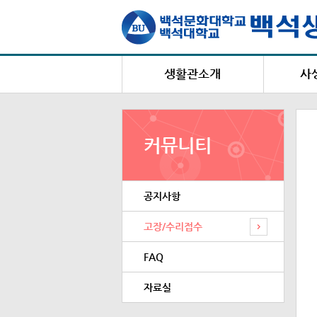
생활관소개
사
생활관장 인사말
설립목적 및 연혁
백석생
커뮤니티
편의시설
상
시설 및 수용현황
택배 및
공지사항
건물별 주소 및 연락처
복지
생활관 홍보영상
고장/수리접수
FAQ
자료실