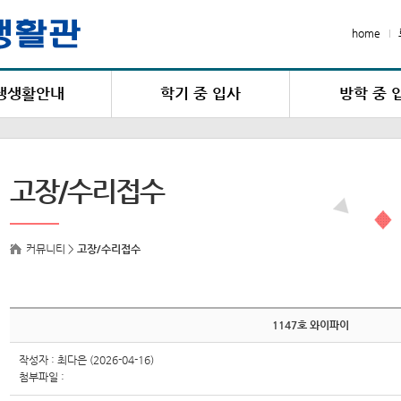
home
생생활안내
학기 중 입사
방학 중 
생활안내
입·퇴사안내
입·퇴사안
활관 생활수칙
신/편입생 입사신청
입사신
고장/수리접수
점/벌점 안내
입사신청
입사신청 
 우편물 수령안내
선발결과조회
고지서조회 / 
 및 편의시설
커뮤니티 >
고장/수리접수
고지서조회 / 납부확인
입사포기
호실 선택
입사포기신청
1147호 와이파이
작성자 : 최다은 (2026-04-16)
첨부파일 :