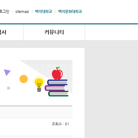
로그인
sitemap
백석대학교
백석문화대학교
입사
커뮤니티
내
공지사항
청
고장/수리접수
변경
자주하는 질문
납부확인
자료실
신청
조회수 : 61