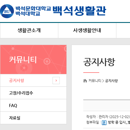
생활관소개
사생생활안내
생활관장 인사말
생활안내
설립목적 및 연혁
백석생활관 생활수칙
커뮤니티
공지사항
편의시설
상점/벌점 안내
시설 및 수용현황
택배 및 우편물 수령안내
공지사항
건물별 주소 및 연락처
복지 및 편의시설
커뮤니티 >
공지사항
고
생활관 홍보영상
고장/수리접수
FAQ
작성자 : 관리자 (2025-12-02)
자료실
첨부파일 :
방학 중 입사_별