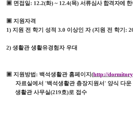
▣
면접일
: 12.2(
화
) ~ 12.4(
목
)
서류심사 합격자에 한
▣
지원자격
1)
지원 전 학기 성적
3.0
이상인 자
(
지원 전 학기
: 2
2)
생활관 생활유경험자 우대
▣
지원방법
:
백석생활관 홈페이지
(
http://dormitory
자료실에서
'
백석생활관 층장지원서
'
양식 다운
생활관 사무실
(219
호
)
로 접수