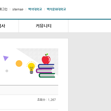
로그인
sitemap
백석대학교
백석문화대학교
입사
커뮤니티
내
공지사항
청
고장/수리접수
변경
자주하는 질문
납부확인
자료실
신청
조회수 : 1,267