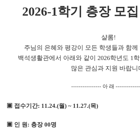
2026-1
학기 층장 모집
샬롬
!
주님의 은혜와 평강이 모든 학생들과 함께
백석생활관에서 아래와 같이
2026
학년도
1
학
많은 관심과 지원 바랍니
----------------
아 래
-------------
▣
접수기간
: 11.24.(
월
) ~ 11.27.(
목
)
▣
인 원
:
층장
00
명