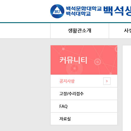
생활관소개
사
생활관장 인사말
설립목적 및 연혁
백석생
커뮤니티
편의시설
상
시설 및 수용현황
택배 및
공지사항
건물별 주소 및 연락처
복지
생활관 홍보영상
고장/수리접수
FAQ
자료실