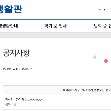
home
생생활안내
학기 중 입사
방학 중 
생활안내
입·퇴사안내
입·퇴사안
활관 생활수칙
신/편입생 입사신청
입사신
공지사항
점/벌점 안내
입사신청
입사신청 
 우편물 수령안내
선발결과조회
고지서조회 / 
 및 편의시설
커뮤니티 >
공지사항
고지서조회 / 납부확인
입사포기
호실 선택
입사포기신청
[백석대학교] 2026-1학기 층장모집 공고
작성자 : 관리자 (2025-11-20)
첨부파일 :