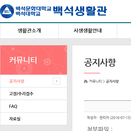
생활관소개
사생생활안내
생활관장 인사말
생활안내
설립목적 및 연혁
백석생활관 생활수칙
커뮤니티
공지사항
편의시설
상점/벌점 안내
시설 및 수용현황
택배 및 우편물 수령안내
공지사항
건물별 주소 및 연락처
복지 및 편의시설
커뮤니티 >
공지사항
고
생활관 홍보영상
고장/수리접수
FAQ
작성자 : 관리자 (2016-07-15)
자료실
첨부파일 :