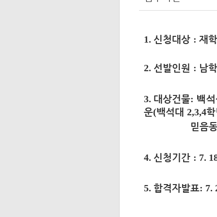
1.
신청대상
:
재
2.
선발인원
:
남
3.
대상건물
: 백
운
(
백석대
2,3,4
학
믿음
4.
신청기간
:
7. 
5.
합격자발표
: 7
.