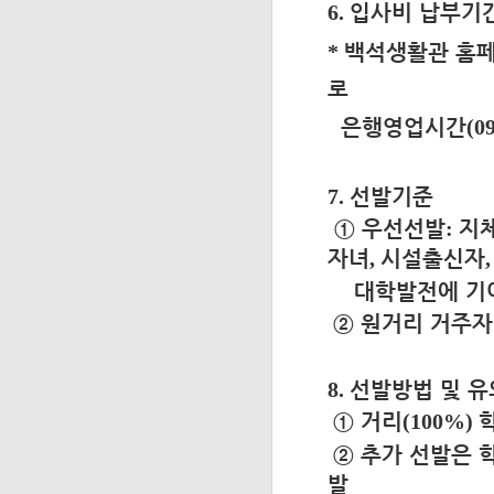
6.
입사비 납부기간
*
백석생활관 홈페
로
은행영업시간
(0
7.
선발기준
①
우선선발
:
지
자녀
,
시설출신자
,
대학발전에 기여
②
원거리 거주자
8.
선발방법 및 
①
거리
(100%)
②
추가 선발은 
발