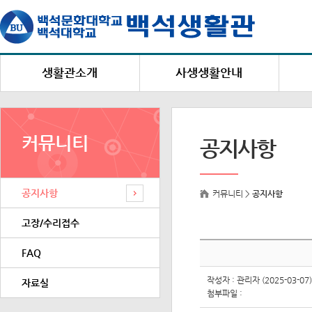
생활관소개
사생생활안내
생활관장 인사말
생활안내
설립목적 및 연혁
백석생활관 생활수칙
커뮤니티
공지사항
편의시설
상점/벌점 안내
시설 및 수용현황
택배 및 우편물 수령안내
공지사항
건물별 주소 및 연락처
복지 및 편의시설
커뮤니티 >
공지사항
고
생활관 홍보영상
고장/수리접수
FAQ
작성자 : 관리자 (2025-03-07)
자료실
첨부파일 :