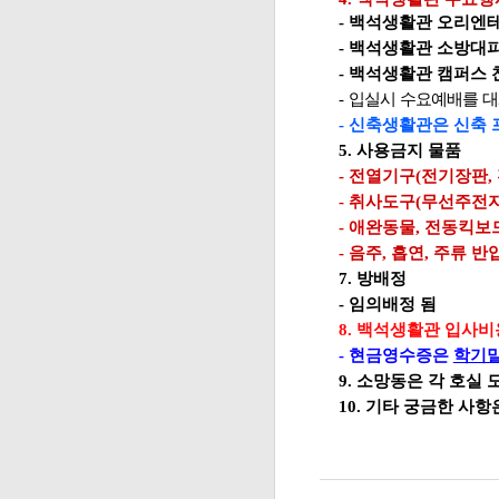
-
백석생활관 오리엔
-
백석생활관 소방대
-
백석생활관 캠퍼스 
-
입실시 수요예배를 
-
신축생활관은 신축 
5.
사용금지 물품
-
전열기구
(
전기장판
,
-
취사도구
(
무선주전
-
애완동물
,
전동킥보
-
음주
,
흡연
,
주류 반
7.
방배정
-
임의배정 됨
8.
백석생활관 입사비
-
현금영수증은
학기말
9.
소망동은 각 호실 
10.
기타 궁금한 사항